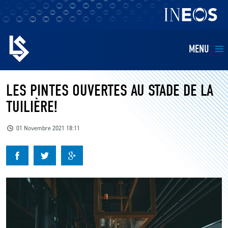
MENU
EQUIPES
LES PINTES OUVERTES AU STADE DE LA
TUILIÈRE!
BILLETTERIE
01 Novembre 2021 18:11
FANS
KIDS
BUSINESS
RESTAURATION