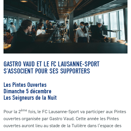
CLUB
CONTACT
ACTUALITÉS
LS E-SHOP
GASTRO VAUD ET LE FC LAUSANNE-SPORT
L’APP DU LS
S’ASSOCIENT POUR SES SUPPORTERS
LS ACADEMY CAMPS
Les Pintes Ouvertes
Dimanche 5 décembre
MATCH DES CELEBRITES
Les Seigneurs de la Nuit
PRESSE ET MEDIAS
ème
Pour la 2
fois, le FC Lausanne-Sport va participer aux Pintes
ouvertes organisée par Gastro Vaud. Cette année les Pintes
ouvertes auront lieu au stade de la Tuilière dans l’espace des