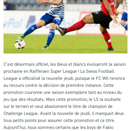
CLUB
CONTACT
ACTUALITÉS
LS E-SHOP
C’est désormais officiel, les bleus et blancs évolueront la saison
L’APP DU LS
prochaine en Raiffeisen Super League ! La Swiss Football
League a officialisé la nouvelle jeudi, puisque le FC Wil renonce
LS ACADEMY CAMPS
au recours contre la décision de première instance. Cette
promotion couronne une saison exemplaire tant au niveau du
MATCH DES CELEBRITES
jeu que des résultats. Mais cette promotion, le LS la souhaite
PRESSE ET MEDIAS
sur le terrain et veut absolument le titre de champion de
Challenge League. Avant la nouvelle de jeudi, il manquait deux
tous petits points pour assurer cette promotion et ce titre.
Aujourd’hui, nous sommes certains que les boys de Fabio