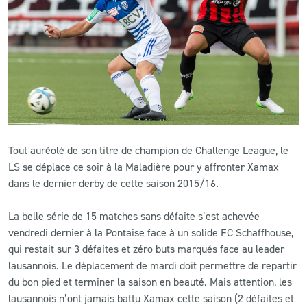
CLUB
CONTACT
ACTUALITÉS
LS E-SHOP
Tout auréolé de son titre de champion de Challenge League, le
L’APP DU LS
LS se déplace ce soir à la Maladière pour y affronter Xamax
dans le dernier derby de cette saison 2015/16.
LS ACADEMY CAMPS
La belle série de 15 matches sans défaite s’est achevée
MATCH DES CELEBRITES
vendredi dernier à la Pontaise face à un solide FC Schaffhouse,
PRESSE ET MEDIAS
qui restait sur 3 défaites et zéro buts marqués face au leader
lausannois. Le déplacement de mardi doit permettre de repartir
du bon pied et terminer la saison en beauté. Mais attention, les
lausannois n’ont jamais battu Xamax cette saison (2 défaites et