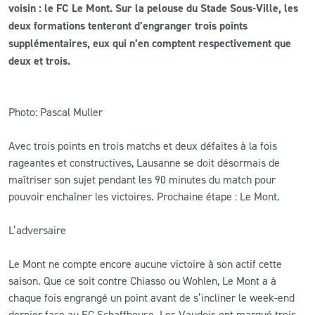
voisin : le FC Le Mont. Sur la pelouse du Stade Sous-Ville, les
deux formations tenteront d’engranger trois points
CLUB
supplémentaires, eux qui n’en comptent respectivement que
deux et trois.
CONTACT
ACTUALITÉS
Photo: Pascal Muller
LS E-SHOP
Avec trois points en trois matchs et deux défaites à la fois
rageantes et constructives, Lausanne se doit désormais de
L’APP DU LS
maîtriser son sujet pendant les 90 minutes du match pour
pouvoir enchaîner les victoires. Prochaine étape : Le Mont.
LS ACADEMY CAMPS
MATCH DES CELEBRITES
L’adversaire
PRESSE ET MEDIAS
Le Mont ne compte encore aucune victoire à son actif cette
saison. Que ce soit contre Chiasso ou Wohlen, Le Mont a à
chaque fois engrangé un point avant de s’incliner le week-end
dernier face au FC Schaffhouse. Les Vaudois ont marqué trois