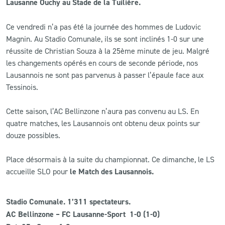
Lausanne Ouchy au Stade de la Tuilière.
CLUB
Ce vendredi n’a pas été la journée des hommes de Ludovic
Magnin. Au Stadio Comunale, ils se sont inclinés 1-0 sur une
CONTACT
réussite de Christian Souza à la 25ème minute de jeu. Malgré
les changements opérés en cours de seconde période, nos
Lausannois ne sont pas parvenus à passer l’épaule face aux
ACTUALITÉS
Tessinois.
LS E-SHOP
Cette saison, l’AC Bellinzone n’aura pas convenu au LS. En
L’APP DU LS
quatre matches, les Lausannois ont obtenu deux points sur
douze possibles.
LS ACADEMY CAMPS
Place désormais à la suite du championnat. Ce dimanche, le LS
MATCH DES CELEBRITES
accueille SLO pour
le Match des Lausannois.
PRESSE ET MEDIAS
Stadio Comunale. 1’311 spectateurs.
AC Bellinzone – FC Lausanne-Sport 1-0 (1-0)