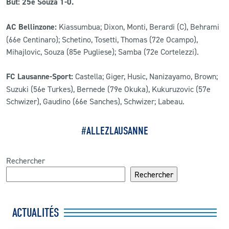
But: 25e Souza 1-0.
AC Bellinzone:
Kiassumbua; Dixon, Monti, Berardi (C), Behrami
(66e Centinaro); Schetino, Tosetti, Thomas (72e Ocampo),
Mihajlovic, Souza (85e Pugliese); Samba (72e Cortelezzi).
FC Lausanne-Sport:
Castella; Giger, Husic, Nanizayamo, Brown;
Suzuki (56e Turkes), Bernede (79e Okuka), Kukuruzovic (57e
Schwizer), Gaudino (66e Sanches), Schwizer; Labeau.
#ALLEZLAUSANNE
Rechercher
Rechercher
ACTUALITÉS