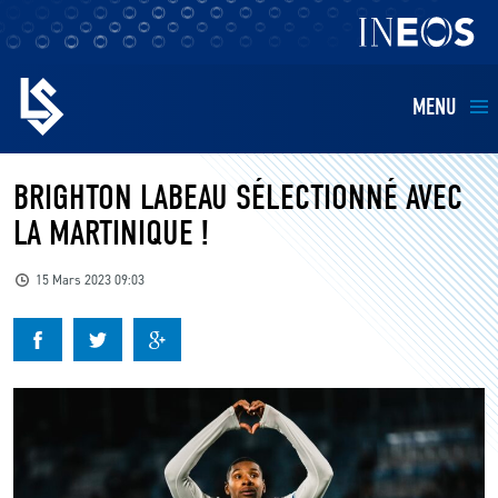
MENU
EQUIPES
BRIGHTON LABEAU SÉLECTIONNÉ AVEC
LA MARTINIQUE !
BILLETTERIE
15 Mars 2023 09:03
FANS
KIDS
BUSINESS
RESTAURATION