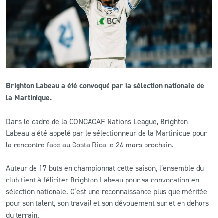
CLUB
CONTACT
ACTUALITÉS
Brighton Labeau a été convoqué par la sélection nationale de
LS E-SHOP
la Martinique.
L’APP DU LS
Dans le cadre de la CONCACAF Nations League, Brighton
Labeau a été appelé par le sélectionneur de la Martinique pour
LS ACADEMY CAMPS
la rencontre face au Costa Rica le 26 mars prochain.
MATCH DES CELEBRITES
Auteur de 17 buts en championnat cette saison, l’ensemble du
PRESSE ET MEDIAS
club tient à féliciter Brighton Labeau pour sa convocation en
sélection nationale. C’est une reconnaissance plus que méritée
pour son talent, son travail et son dévouement sur et en dehors
du terrain.