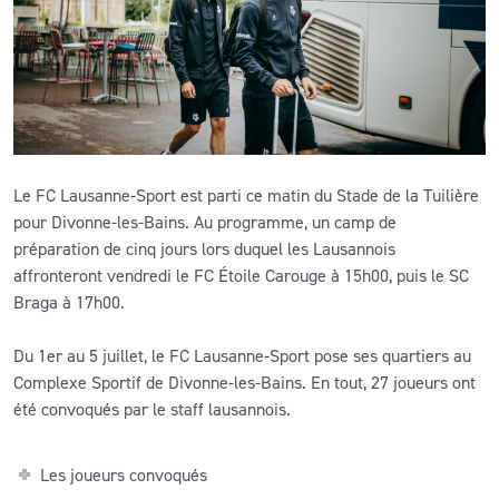
CLUB
CONTACT
ACTUALITÉS
Le FC Lausanne-Sport est parti ce matin du Stade de la Tuilière
LS E-SHOP
pour Divonne-les-Bains. Au programme, un camp de
préparation de cinq jours lors duquel les Lausannois
L’APP DU LS
affronteront vendredi le FC Étoile Carouge à 15h00, puis le SC
Braga à 17h00.
LS ACADEMY CAMPS
Du 1er au 5 juillet, le FC Lausanne-Sport pose ses quartiers au
MATCH DES CELEBRITES
Complexe Sportif de Divonne-les-Bains. En tout, 27 joueurs ont
PRESSE ET MEDIAS
été convoqués par le staff lausannois.
Les joueurs convoqués