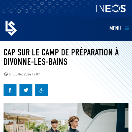
MENU
EQUIPES
CAP SUR LE CAMP DE PRÉPARATION À
DIVONNE-LES-BAINS
BILLETTERIE
01 Juillet 2024 19:07
FANS
KIDS
BUSINESS
RESTAURATION