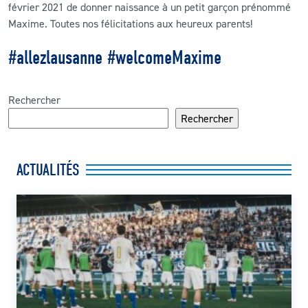
février 2021 de donner naissance à un petit garçon prénommé
Maxime. Toutes nos félicitations aux heureux parents!
CLUB
#allezlausanne #welcomeMaxime
CONTACT
Rechercher
ACTUALITÉS
Rechercher
LS E-SHOP
L’APP DU LS
ACTUALITÉS
LS ACADEMY CAMPS
MATCH DES CELEBRITES
PRESSE ET MEDIAS