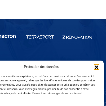
Protection des données
Réalisation MTM Agency
rir une meilleure expérience, le club/ses partenaires stockent et/ou accèdent à
ons sur votre appareil, telles que les identifiants uniques de cookies pour traiter
ersonnelles. Vous avez la possibilité d'accepter cette utilisation ou de gérer vos
uant ci-dessous. Vous avez également la possibilité de pas consentir à cette
 données, cela peut affecter l'accès à certains onglet de notre site web.