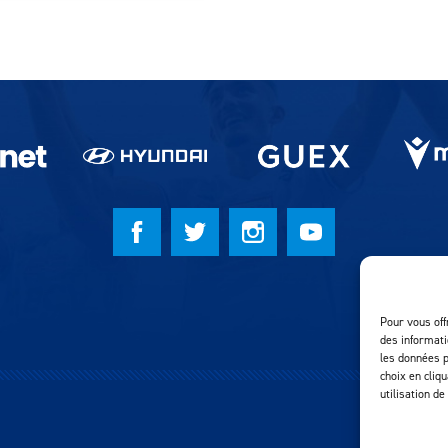
Pour vous off
des informati
les données p
choix en cliq
utilisation de