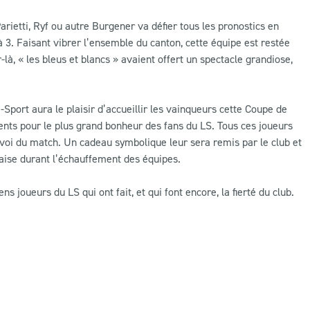
ietti, Ryf ou autre Burgener va défier tous les pronostics en
à 3. Faisant vibrer l’ensemble du canton, cette équipe est restée
ur-là, « les bleus et blancs » avaient offert un spectacle grandiose,
ort aura le plaisir d’accueillir les vainqueurs cette Coupe de
sents pour le plus grand bonheur des fans du LS. Tous ces joueurs
nvoi du match. Un cadeau symbolique leur sera remis par le club et
aise durant l’échauffement des équipes.
s joueurs du LS qui ont fait, et qui font encore, la fierté du club.