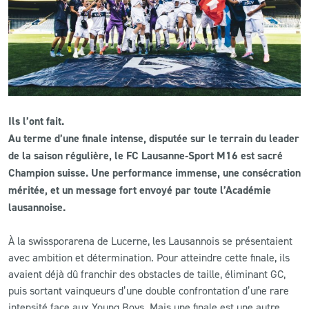
CLUB
CONTACT
ACTUALITÉS
Ils l’ont fait.
LS E-SHOP
Au terme d’une finale intense, disputée sur le terrain du leader
de la saison régulière, le FC Lausanne‑Sport M16 est sacré
L’APP DU LS
Champion suisse. Une performance immense, une consécration
méritée, et un message fort envoyé par toute l’Académie
LS ACADEMY CAMPS
lausannoise.
MATCH DES CELEBRITES
À la swissporarena de Lucerne, les Lausannois se présentaient
PRESSE ET MEDIAS
avec ambition et détermination. Pour atteindre cette finale, ils
avaient déjà dû franchir des obstacles de taille, éliminant GC,
puis sortant vainqueurs d’une double confrontation d’une rare
intensité face aux Young Boys. Mais une finale est une autre