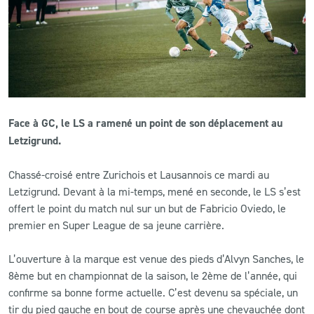
CLUB
CONTACT
ACTUALITÉS
Face à GC, le LS a ramené un point de son déplacement au
LS E-SHOP
Letzigrund.
L’APP DU LS
Chassé-croisé entre Zurichois et Lausannois ce mardi au
Letzigrund. Devant à la mi-temps, mené en seconde, le LS s’est
LS ACADEMY CAMPS
offert le point du match nul sur un but de Fabricio Oviedo, le
premier en Super League de sa jeune carrière.
MATCH DES CELEBRITES
PRESSE ET MEDIAS
L’ouverture à la marque est venue des pieds d’Alvyn Sanches, le
8ème but en championnat de la saison, le 2ème de l’année, qui
confirme sa bonne forme actuelle. C’est devenu sa spéciale, un
tir du pied gauche en bout de course après une chevauchée dont