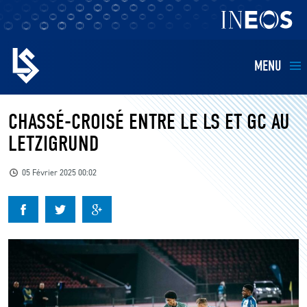
MENU
EQUIPES
CHASSÉ-CROISÉ ENTRE LE LS ET GC AU
LETZIGRUND
BILLETTERIE
05 Février 2025 00:02
FANS
KIDS
BUSINESS
RESTAURATION