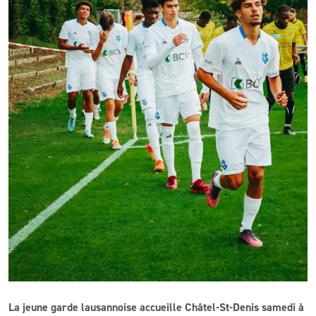
CLUB
CONTACT
ACTUALITÉS
LS E-SHOP
L’APP DU LS
LS ACADEMY CAMPS
MATCH DES CELEBRITES
PRESSE ET MEDIAS
La jeune garde lausannoise accueille Châtel-St-Denis samedi à