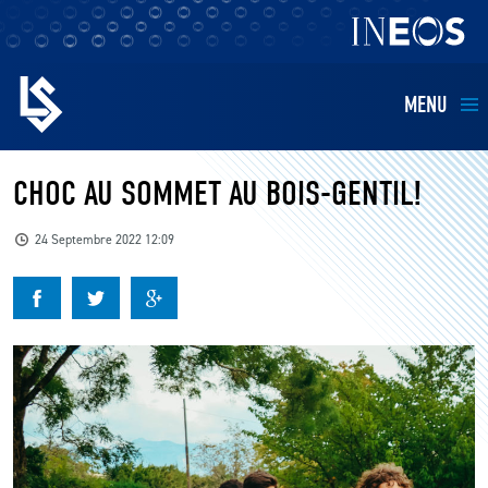
MENU
EQUIPES
CHOC AU SOMMET AU BOIS-GENTIL!
BILLETTERIE
24 Septembre 2022 12:09
FANS
KIDS
BUSINESS
RESTAURATION