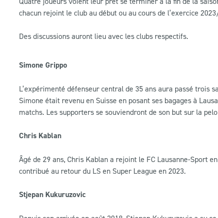
Quatre joueurs voient leur prêt se terminer à la fin de la sai
chacun rejoint le club au début ou au cours de l’exercice 2023
Des discussions auront lieu avec les clubs respectifs.
Simone Grippo
L’expérimenté défenseur central de 35 ans aura passé trois 
Simone était revenu en Suisse en posant ses bagages à Lausann
matchs. Les supporters se souviendront de son but sur la pel
Chris Kablan
Âgé de 29 ans, Chris Kablan a rejoint le FC Lausanne-Sport en 
contribué au retour du LS en Super League en 2023.
Stjepan Kukuruzovic
Depuis son arrivée en août 2018, Stjepan Kukuruzovic a su se