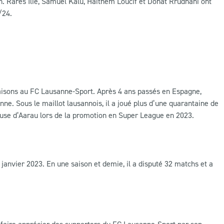
son. Rares Ilie, Samuel Kalu, Haïthem Loucif et Donat Rrudhani ont
/24.
saisons au FC Lausanne-Sport. Après 4 ans passés en Espagne,
e. Sous le maillot lausannois, il a joué plus d’une quarantaine de
ouse d’Aarau lors de la promotion en Super League en 2023.
janvier 2023. En une saison et demie, il a disputé 32 matchs et a
 faire apprécier des supporters du FC Lausanne-Sport par son