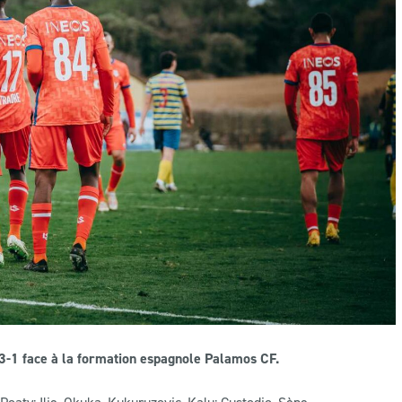
3-1 face à la formation espagnole Palamos CF.
Poaty; Ilie, Okuka, Kukuruzovic, Kalu; Custodio, Sène.