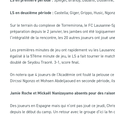
LS en première période
:
LS en deuxième période :
Castella; Giger, Grippo, Husic, Ngonz
Sur le terrain du complexe de Torremirona, le FC Lausanne-Spo
préparation depuis le 2 janvier, les jambes ont été logiqueme
l’intégralité de la rencontre, les 20 autres joueurs ont joué u
Les premières minutes de jeu ont rapidement vu les Lausannoi
égalisé à la 57ème minute de jeu, le LS a fait tourner le matc
doublé de Seydou Traoré. 3-1, score final.
On notera que 4 joueurs de l’Académie ont foulé la pelouse ce
Dircssi Ngonzo et Mohsen Abdeljaoued en seconde période, ils
Jamie Roche et Mickaël Nanizayamo absents pour des raiso
Des joueurs en Espagne mais qui n’ont pas joué ce jeudi, Chri
depuis le début du camp. Un retour avec le groupe d’ici la fin