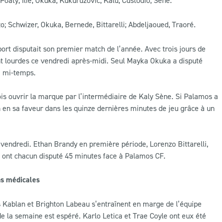
o; Schwizer, Okuka, Bernede, Bittarelli; Abdeljaoued, Traoré.
rt disputait son premier match de l’année. Avec trois jours de
nt lourdes ce vendredi après-midi. Seul Mayka Okuka a disputé
ne mi-temps.
s ouvrir la marque par l’intermédiaire de Kaly Sène. Si Palamos a
h en sa faveur dans les quinze dernières minutes de jeu grâce à un
 vendredi. Ethan Brandy en première période, Lorenzo Bittarelli,
 ont chacun disputé 45 minutes face à Palamos CF.
ns médicales
s Kablan et Brighton Labeau s’entraînent en marge de l’équipe
 de la semaine est espéré. Karlo Letica et Trae Coyle ont eux été