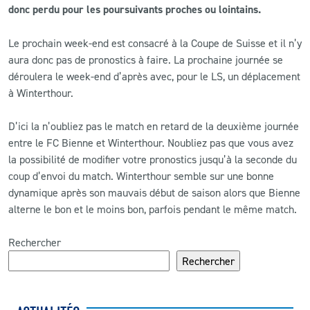
donc perdu pour les poursuivants proches ou lointains.
CLUB
Le prochain week-end est consacré à la Coupe de Suisse et il n’y
aura donc pas de pronostics à faire. La prochaine journée se
CONTACT
déroulera le week-end d’après avec, pour le LS, un déplacement
à Winterthour.
ACTUALITÉS
D’ici la n’oubliez pas le match en retard de la deuxième journée
LS E-SHOP
entre le FC Bienne et Winterthour. Noubliez pas que vous avez
la possibilité de modifier votre pronostics jusqu’à la seconde du
L’APP DU LS
coup d’envoi du match. Winterthour semble sur une bonne
dynamique après son mauvais début de saison alors que Bienne
LS ACADEMY CAMPS
alterne le bon et le moins bon, parfois pendant le même match.
MATCH DES CELEBRITES
Rechercher
PRESSE ET MEDIAS
Rechercher