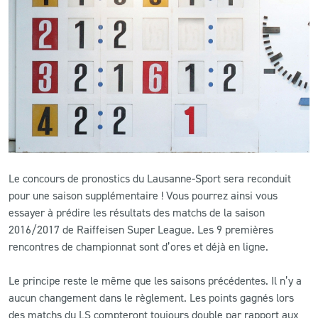
CLUB
CONTACT
ACTUALITÉS
LS E-SHOP
L’APP DU LS
Le concours de pronostics du Lausanne-Sport sera reconduit
pour une saison supplémentaire ! Vous pourrez ainsi vous
LS ACADEMY CAMPS
essayer à prédire les résultats des matchs de la saison
MATCH DES CELEBRITES
2016/2017 de Raiffeisen Super League. Les 9 premières
rencontres de championnat sont d’ores et déjà en ligne.
PRESSE ET MEDIAS
Le principe reste le même que les saisons précédentes. Il n’y a
aucun changement dans le règlement. Les points gagnés lors
des matchs du LS compteront toujours double par rapport aux