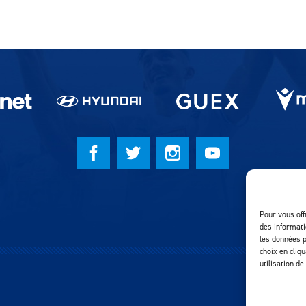
Pour vous off
des informati
les données p
choix en cliq
utilisation de