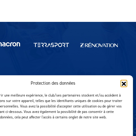
Protection des données
Réalisation MTM Agency
rir une meilleure expérience, le club/ses partenaires stockent et/ou accèdent à
ons sur votre appareil, telles que les identifiants uniques de cookies pour traiter
ersonnelles. Vous avez la possibilité d'accepter cette utilisation ou de gérer vos
uant ci-dessous. Vous avez également la possibilité de pas consentir à cette
 données, cela peut affecter l'accès à certains onglet de notre site web.