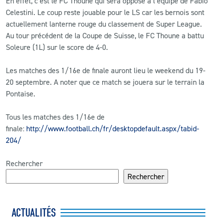
En effet, c’est le FC Thoune qui sera opposé à l’équipe de Fabio
Celestini. Le coup reste jouable pour le LS car les bernois sont
CLUB
actuellement lanterne rouge du classement de Super League.
Au tour précédent de la Coupe de Suisse, le FC Thoune a battu
Soleure (1L) sur le score de 4-0.
CONTACT
Les matches des 1/16e de finale auront lieu le weekend du 19-
ACTUALITÉS
20 septembre. A noter que ce match se jouera sur le terrain la
Pontaise.
LS E-SHOP
L’APP DU LS
Tous les matches des 1/16e de
finale:
http://www.football.ch/fr/desktopdefault.aspx/tabid-
LS ACADEMY CAMPS
204/
MATCH DES CELEBRITES
Rechercher
PRESSE ET MEDIAS
Rechercher
ACTUALITÉS