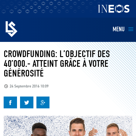
MENU
EQUIPES
CROWDFUNDING: L’OBJECTIF DES
40’000.- ATTEINT GRÂCE À VOTRE
BILLETTERIE
GÉNÉROSITÉ
FANS
24 Septembre 2016 10:09
KIDS
BUSINESS
RESTAURATION