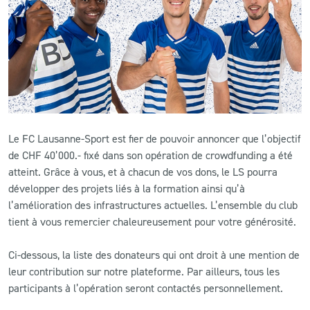
CLUB
CONTACT
ACTUALITÉS
LS E-SHOP
Le FC Lausanne-Sport est fier de pouvoir annoncer que l’objectif
de CHF 40’000.- fixé dans son opération de crowdfunding a été
L’APP DU LS
atteint. Grâce à vous, et à chacun de vos dons, le LS pourra
développer des projets liés à la formation ainsi qu’à
LS ACADEMY CAMPS
l’amélioration des infrastructures actuelles. L’ensemble du club
tient à vous remercier chaleureusement pour votre générosité.
MATCH DES CELEBRITES
PRESSE ET MEDIAS
Ci-dessous, la liste des donateurs qui ont droit à une mention de
leur contribution sur notre plateforme. Par ailleurs, tous les
participants à l’opération seront contactés personnellement.