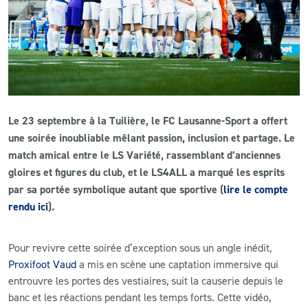
CLUB
CONTACT
ACTUALITÉS
Le 23 septembre à la Tuilière, le FC Lausanne-Sport a offert
LS E-SHOP
une soirée inoubliable mêlant passion, inclusion et partage. Le
match amical entre le LS Variété, rassemblant d’anciennes
L’APP DU LS
gloires et figures du club, et le LS4ALL a marqué les esprits
par sa portée symbolique autant que sportive (
lire le compte
LS ACADEMY CAMPS
rendu ici
).
MATCH DES CELEBRITES
Pour revivre cette soirée d’exception sous un angle inédit,
PRESSE ET MEDIAS
Proxifoot Vaud
a mis en scène une captation immersive qui
entrouvre les portes des vestiaires, suit la causerie depuis le
banc et les réactions pendant les temps forts. Cette vidéo,