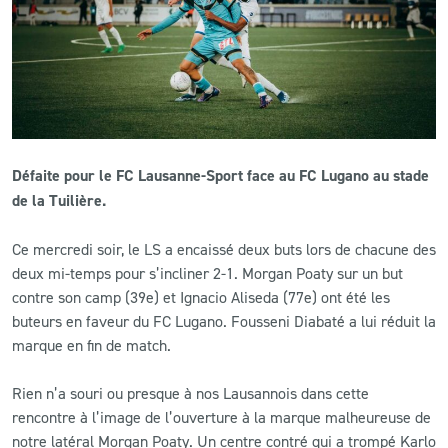
CLUB
CONTACT
ACTUALITÉS
Défaite pour le FC Lausanne-Sport face au FC Lugano au stade
LS E-SHOP
de la Tuilière.
L’APP DU LS
Ce mercredi soir, le LS a encaissé deux buts lors de chacune des
deux mi-temps pour s’incliner 2-1. Morgan Poaty sur un but
LS ACADEMY CAMPS
contre son camp (39e) et Ignacio Aliseda (77e) ont été les
buteurs en faveur du FC Lugano. Fousseni Diabaté a lui réduit la
MATCH DES CELEBRITES
marque en fin de match.
PRESSE ET MEDIAS
Rien n’a souri ou presque à nos Lausannois dans cette
rencontre à l’image de l’ouverture à la marque malheureuse de
notre latéral Morgan Poaty. Un centre contré qui a trompé Karlo