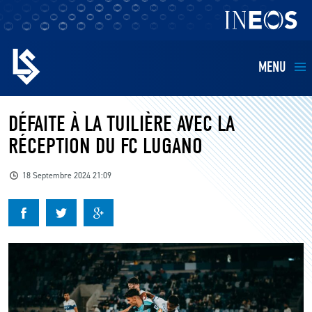
MENU
EQUIPES
DÉFAITE À LA TUILIÈRE AVEC LA
RÉCEPTION DU FC LUGANO
BILLETTERIE
18 Septembre 2024 21:09
FANS
KIDS
BUSINESS
RESTAURATION