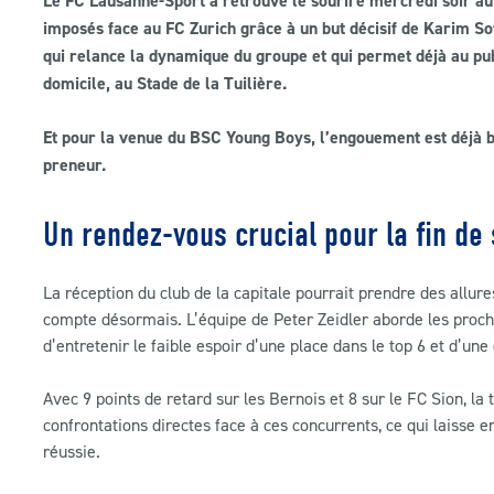
Le FC Lausanne-Sport a retrouvé le sourire mercredi soir au 
imposés face au FC Zurich grâce à un but décisif de Karim So
qui relance la dynamique du groupe et qui permet déjà au pub
domicile, au Stade de la Tuilière.
Et pour la venue du BSC Young Boys, l’engouement est déjà bi
preneur.
Un rendez-vous crucial pour la fin de
La réception du club de la capitale pourrait prendre des allur
compte désormais. L’équipe de Peter Zeidler aborde les proch
d’entretenir le faible espoir d’une place dans le top 6 et d’une
Avec 9 points de retard sur les Bernois et 8 sur le FC Sion, la
confrontations directes face à ces concurrents, ce qui laisse e
réussie.