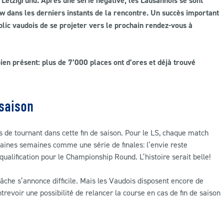
Letzigrund. Après une série négative, les Lausannois se sont
w dans les derniers instants de la rencontre. Un succès important
lic vaudois de se projeter vers le prochain rendez-vous à
en présent: plus de 7’000 places ont d’ores et déjà trouvé
 saison
es de tournant dans cette fin de saison. Pour le LS, chaque match
aines semaines comme une série de finales: l’envie reste
 qualification pour le Championship Round. L’histoire serait belle!
 tâche s’annonce difficile. Mais les Vaudois disposent encore de
ntrevoir une possibilité de relancer la course en cas de fin de saison