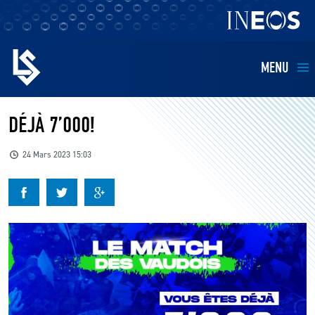
MENU
EQUIPES
DÉJÀ 7’000!
BILLETTERIE
24 Mars 2023 15:03
FANS
KIDS
BUSINESS
RESTAURATION