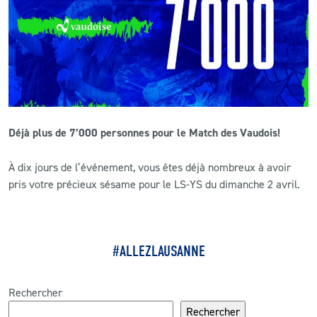
CLUB
CONTACT
ACTUALITÉS
Déjà plus de 7’000 personnes pour le Match des Vaudois!
LS E-SHOP
À dix jours de l’événement, vous êtes déjà nombreux à avoir
L’APP DU LS
pris votre précieux sésame pour le LS-YS du dimanche 2 avril.
LS ACADEMY CAMPS
MATCH DES CELEBRITES
#ALLEZLAUSANNE
PRESSE ET MEDIAS
Rechercher
Rechercher