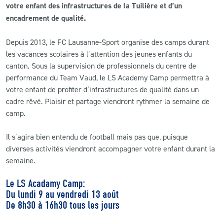
votre enfant des infrastructures de la Tuilière et d’un
encadrement de qualité.
CLUB
Depuis 2013, le FC Lausanne-Sport organise des camps durant
CONTACT
les vacances scolaires à l’attention des jeunes enfants du
canton. Sous la supervision de professionnels du centre de
ACTUALITÉS
performance du Team Vaud, le LS Academy Camp permettra à
votre enfant de profiter d’infrastructures de qualité dans un
LS E-SHOP
cadre rêvé. Plaisir et partage viendront rythmer la semaine de
camp.
L’APP DU LS
Il s’agira bien entendu de football mais pas que, puisque
LS ACADEMY CAMPS
diverses activités viendront accompagner votre enfant durant la
MATCH DES CELEBRITES
semaine.
PRESSE ET MEDIAS
Le LS Acadamy Camp:
Du lundi 9 au vendredi 13 août
De 8h30 à 16h30 tous les jours