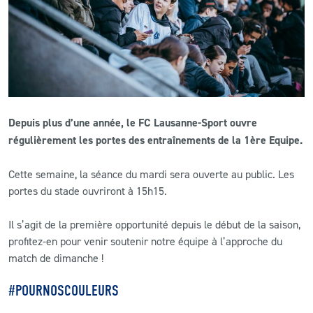
CLUB
CONTACT
ACTUALITÉS
Depuis plus d’une année, le FC Lausanne-Sport ouvre
LS E-SHOP
régulièrement les portes des entraînements de la 1ère Equipe.
L’APP DU LS
Cette semaine, la séance du mardi sera ouverte au public. Les
portes du stade ouvriront à 15h15.
LS ACADEMY CAMPS
Il s’agit de la première opportunité depuis le début de la saison,
MATCH DES CELEBRITES
profitez-en pour venir soutenir notre équipe à l’approche du
PRESSE ET MEDIAS
match de dimanche !
#POURNOSCOULEURS