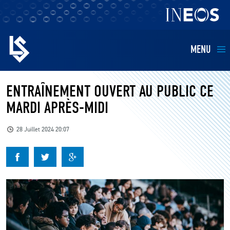
MENU
EQUIPES
ENTRAÎNEMENT OUVERT AU PUBLIC CE
MARDI APRÈS-MIDI
BILLETTERIE
28 Juillet 2024 20:07
FANS
KIDS
BUSINESS
RESTAURATION