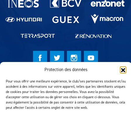
Protection des données
© Lausanne Sport Football Club 2026
Pour vous offrir une meilleure expérience, le club/ses partenaires stockent et/ou
Réalisation MTM Agency
accèdent à des informations sur votre appareil, telles que les identifiants uniques
de cookies pour traiter les données personnelles. Vous avez la possibilité
d'accepter cette utilisation ou de gérer vos choix en cliquant ci-dessous. Vous
avez également la possibilité de pas consentir à cette utilisation de données, cela
peut affecter l'accès à certains onglet de notre site web.