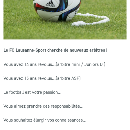
CLUB
CONTACT
ACTUALITÉS
Le FC Lausanne-Sport cherche de nouveaux arbitres !
LS E-SHOP
Vous avez 14 ans révolus…(arbitre mini / Juniors D )
L’APP DU LS
Vous avez 15 ans révolus…(arbitre ASF)
LS ACADEMY CAMPS
Le football est votre passion…
MATCH DES CELEBRITES
PRESSE ET MEDIAS
Vous aimez prendre des responsabilités…
Vous souhaitez élargir vos connaissances…