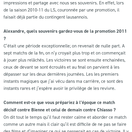
impressions et partage avec nous ses souvenirs. En effet, lors
de la saison 2010-11 du LS, couronnée par une promotion, il
CLUB
faisait déjà partie du contingent lausannois.
CONTACT
Alexandre, quels souvenirs gardez-vous de la promotion 2011
?
ACTUALITÉS
C’était une période exceptionnelle; on revenait de nulle part. A
sept matchs de la fin, on n’y croyait plus trop et on commençait
LS E-SHOP
à jouer plus relâchés. Les victoires se sont ensuite enchainées,
ceux de devant se sont écroulés et au final on parvient à les
L’APP DU LS
dépasser sur les deux dernières journées. Les les premiers
instants magiques que j’ai vécu dans ma carrière, ce sont des
LS ACADEMY CAMPS
instants rares et j’espère avoir le privilège de les revivre.
MATCH DES CELEBRITES
Comment est-ce que vous prépariez à l’époque ce match
PRESSE ET MEDIAS
décisif contre Bienne et celui de demain contre Chiasso ?
On dit tout le temps qu’il faut rester calme et aborder ce match
comme un autre mais il clair qu’il est difficile de ne pas se faire
des films et d’imaginer ce qui se passerait en cas de victoire. Il y