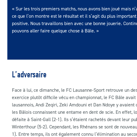
« Sur les trois premiers matchs, nous avons bien joué mais n’
ce que l’on montre est le résultat et il s’agit du plus importan
positive. Nous travaillons bien avec une bonne jouerie. Cont
pouvons aller faire quelque chose à Bâle. »
L’adversaire
Face à lui, ce dimanche, le FC Lausanne-Sport retrouve un de
exercice plutôt difficile vécu en championnat, le FC Bâle ava
lausannois, Andi Zeqiri, Zeki Amdouni et Dan Ndoye y avaient 
les Bâlois connaissent une entame en dent de scie. En effet, l
défaite à Saint-Gall (2-1). Ils s’étaient rachetés devant leur p
Winterthour (5-2). Cependant, les Rhénans se sont de nouveau
1). Entre temps, ils ont également connu l’élimination au sec