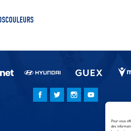
OSCOULEURS
Pour vous off
des informati