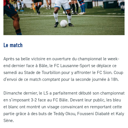
CLUB
CONTACT
ACTUALITÉS
Le match
LS E-SHOP
Après sa belle victoire en ouverture du championnat le week-
end dernier face à Bâle, le FC Lausanne-Sport se déplace ce
L’APP DU LS
samedi au Stade de Tourbillon pour y affronter le FC Sion. Coup
d’envoi de ce match comptant pour la seconde journée à 18h.
LS ACADEMY CAMPS
MATCH DES CELEBRITES
Dimanche dernier, le LS a parfaitement débuté son championnat
en s’imposant 3-2 face au FC Bâle. Devant leur public, les bleu
PRESSE ET MEDIAS
et blanc ont montré un visage convaincant en remportant cette
partie grâce à des buts de Teddy Okou, Fousseni Diabaté et Kaly
Sène.