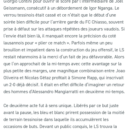
Giorgio Contini pour ouvrir le score par l’intermédiaire de Joel
Geissmann, consécutif à un débordement de Igor Nganga. Le
verrou tessinois était cassé et ce n’était que le début d’une
soirée bien difficile pour l’arrière garde du FC Chiasso, souvent
prise à défaut sur les attaques répétées des joueurs vaudois. Si
l’envie était bien là, il manquait encore la précision du coté
lausannois pour « plier ce match ». Parfois même un peu
brouillon et impatient dans la construction du jeu offensif, le LS
restait néanmoins à la merci d’un fait de jeu défavorable. Alors
que l’on approchait de la mi-temps avec cette avantage sur la
plus petite des marges, une magnifique combinaison entre Joao
Oliveira et Nicolas Gétaz profitait à Simone Rapp, qui inscrivait
un 2-0 déjà décisif. Il était en effet difficile d’imaginer un retour
des hommes d’Alessandro Mangiarratti en deuxième mi-temps.
Ce deuxième acte fut à sens unique. Libérés par ce but juste
avant la pause, les bleu et blanc prirent possession de la moitié
de terrain tessinoise dans laquelle ils accumulèrent les
occasions de buts. Devant un public conquis, le LS trouva la