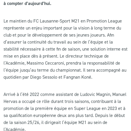
à compter d’aujourd’hui.
CLUB
Le maintien du FC Lausanne-Sport M21 en Promotion League
représente un enjeu important pour la vision à long terme du
CONTACT
club et pour le développement de ses jeunes joueurs. Afin
d’assurer la continuité du travail au sein de l’équipe et la
ACTUALITÉS
stabilité nécessaire à cette fin de saison, une solution interne est
mise en place dès à présent. Le directeur technique de
LS E-SHOP
l’Académie, Massimo Ceccaroni, prendra la responsabilité de
L’APP DU LS
l’équipe jusqu’au terme du championnat. Il sera accompagné au
quotidien par Diego Sessolo et Fangnan Koné.
LS ACADEMY CAMPS
MATCH DES CELEBRITES
Arrivé à l’été 2022 comme assistant de Ludovic Magnin, Manuel
Hervas a occupé ce rôle durant trois saisons, contribuant à la
PRESSE ET MEDIAS
promotion de la première équipe en Super League en 2023 et à
sa qualification européenne deux ans plus tard. Depuis le début
de la saison 25/26, il dirigeait l’équipe M21 au sein de
l’Académie.