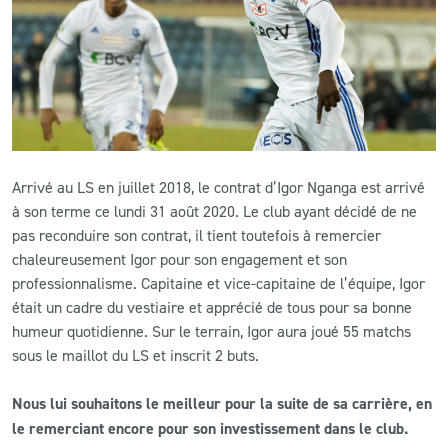
CLUB
CONTACT
ACTUALITÉS
Arrivé au LS en juillet 2018, le contrat d’Igor Nganga est arrivé
LS E-SHOP
à son terme ce lundi 31 août 2020. Le club ayant décidé de ne
pas reconduire son contrat, il tient toutefois à remercier
L’APP DU LS
chaleureusement Igor pour son engagement et son
LS ACADEMY CAMPS
professionnalisme. Capitaine et vice-capitaine de l’équipe, Igor
était un cadre du vestiaire et apprécié de tous pour sa bonne
MATCH DES CELEBRITES
humeur quotidienne. Sur le terrain, Igor aura joué 55 matchs
sous le maillot du LS et inscrit 2 buts.
PRESSE ET MEDIAS
Nous lui souhaitons le meilleur pour la suite de sa carrière, en
le remerciant encore pour son investissement dans le club.