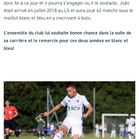
donc fin à ce jour et il pourra s’engager ou il le souhaite. João
était arrivé en juillet 2018 au LS et aura joué 62 matchs sous le
CLUB
maillot blanc et bleu en y inscrivant 4 buts.
CONTACT
L’ensemble du club lui souhaite bonne chance dans la suite de
sa carrière et le remercie pour ces deux années en blanc et
ACTUALITÉS
bleu!
LS E-SHOP
L’APP DU LS
LS ACADEMY CAMPS
MATCH DES CELEBRITES
PRESSE ET MEDIAS