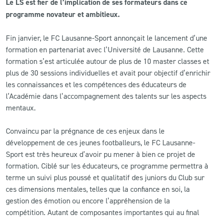
Le LS est fier de l’implication de ses formateurs dans ce
programme novateur et ambitieux.
CLUB
Fin janvier, le FC Lausanne-Sport annonçait le lancement d’une
CONTACT
formation en partenariat avec l’Université de Lausanne. Cette
formation s’est articulée autour de plus de 10 master classes et
plus de 30 sessions individuelles et avait pour objectif d’enrichir
ACTUALITÉS
les connaissances et les compétences des éducateurs de
LS E-SHOP
l’Académie dans l’accompagnement des talents sur les aspects
mentaux.
L’APP DU LS
Convaincu par la prégnance de ces enjeux dans le
LS ACADEMY CAMPS
développement de ces jeunes footballeurs, le FC Lausanne-
Sport est très heureux d’avoir pu mener à bien ce projet de
MATCH DES CELEBRITES
formation. Ciblé sur les éducateurs, ce programme permettra à
PRESSE ET MEDIAS
terme un suivi plus poussé et qualitatif des juniors du Club sur
ces dimensions mentales, telles que la confiance en soi, la
gestion des émotion ou encore l’appréhension de la
compétition. Autant de composantes importantes qui au final