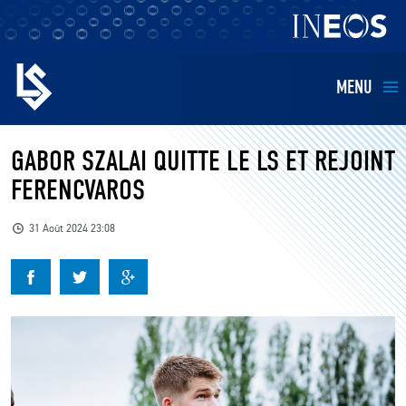
MENU
EQUIPES
GABOR SZALAI QUITTE LE LS ET REJOINT
FERENCVAROS
BILLETTERIE
31 Août 2024 23:08
FANS
KIDS
BUSINESS
RESTAURATION