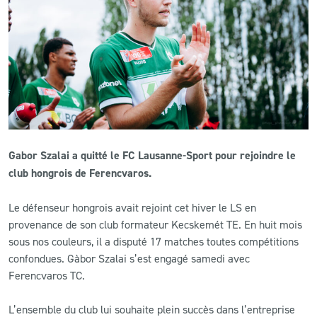
CLUB
CONTACT
ACTUALITÉS
LS E-SHOP
Gabor Szalai a quitté le FC Lausanne-Sport pour rejoindre le
L’APP DU LS
club hongrois de Ferencvaros.
LS ACADEMY CAMPS
Le défenseur hongrois avait rejoint cet hiver le LS en
provenance de son club formateur Kecskemét TE. En huit mois
MATCH DES CELEBRITES
sous nos couleurs, il a disputé 17 matches toutes compétitions
PRESSE ET MEDIAS
confondues. Gàbor Szalai s’est engagé samedi avec
Ferencvaros TC.
L’ensemble du club lui souhaite plein succès dans l’entreprise