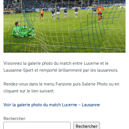
CLUB
CONTACT
ACTUALITÉS
LS E-SHOP
Visionnez la galerie photo du match entre Lucerne et le
L’APP DU LS
Lausanne-Sport et remporté brillamment par les lausannois.
LS ACADEMY CAMPS
Rendez-vous dans le menu Fanzone puis Galerie Photo ou en
cliquant sur le lien suivant:
MATCH DES CELEBRITES
PRESSE ET MEDIAS
Voir la galerie photo du match Lucerne – Lausanne
Rechercher
Rechercher