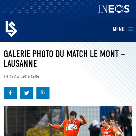
MENU
EQUIPES
GALERIE PHOTO DU MATCH LE MONT –
LAUSANNE
BILLETTERIE
19 Avril 2016 12:04
FANS
KIDS
BUSINESS
RESTAURATION