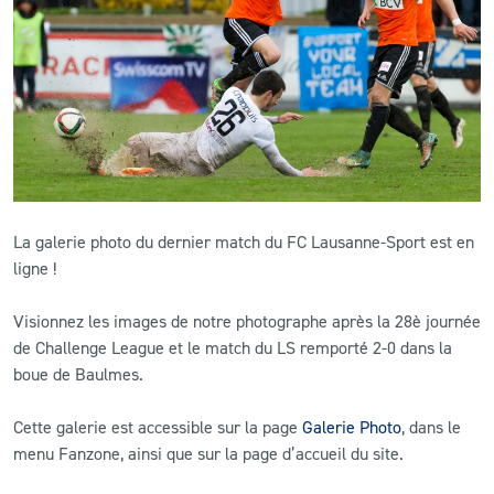
CLUB
CONTACT
ACTUALITÉS
LS E-SHOP
La galerie photo du dernier match du FC Lausanne-Sport est en
L’APP DU LS
ligne !
LS ACADEMY CAMPS
Visionnez les images de notre photographe après la 28è journée
de Challenge League et le match du LS remporté 2-0 dans la
MATCH DES CELEBRITES
boue de Baulmes.
PRESSE ET MEDIAS
Cette galerie est accessible sur la page
Galerie Photo
, dans le
menu Fanzone, ainsi que sur la page d’accueil du site.