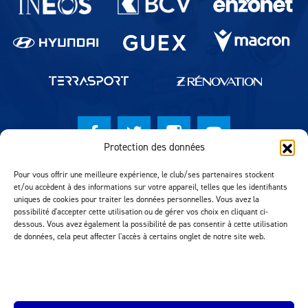
Protection des données
© Lausanne Sport Football Club 2026
Pour vous offrir une meilleure expérience, le club/ses partenaires stockent
et/ou accèdent à des informations sur votre appareil, telles que les identifiants
Réalisation MTM Agency
uniques de cookies pour traiter les données personnelles. Vous avez la
possibilité d'accepter cette utilisation ou de gérer vos choix en cliquant ci-
dessous. Vous avez également la possibilité de pas consentir à cette utilisation
de données, cela peut affecter l'accès à certains onglet de notre site web.