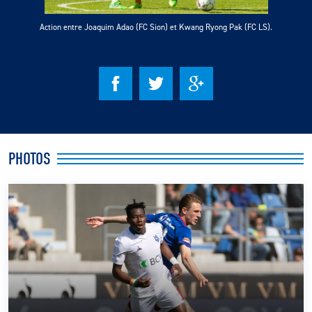
Action entre Joaquim Adao (FC Sion) et Kwang Ryong Pak (FC LS).
CLUB
CONTACT
ACTUALITÉS
LS E-SHOP
PHOTOS
L’APP DU LS
LS ACADEMY CAMPS
MATCH DES CELEBRITES
PRESSE ET MEDIAS