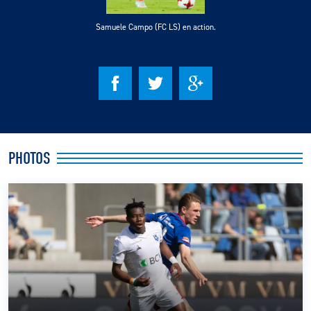
Samuele Campo (FC LS) en action.
CLUB
CONTACT
ACTUALITÉS
LS E-SHOP
PHOTOS
L’APP DU LS
LS ACADEMY CAMPS
MATCH DES CELEBRITES
PRESSE ET MEDIAS