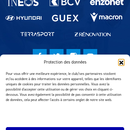
Protection des données
© Lausanne Sport Football Club 2026
Pour vous offrir une meilleure expérience, le club/ses partenaires stockent
et/ou accèdent à des informations sur votre appareil, telles que les identifiants
Réalisation MTM Agency
uniques de cookies pour traiter les données personnelles. Vous avez la
possibilité d'accepter cette utilisation ou de gérer vos choix en cliquant ci-
dessous. Vous avez également la possibilité de pas consentir à cette utilisation
de données, cela peut affecter l'accès à certains onglet de notre site web.