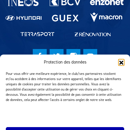
Protection des données
© Lausanne Sport Football Club 2026
Pour vous offrir une meilleure expérience, le club/ses partenaires stockent
et/ou accèdent à des informations sur votre appareil, telles que les identifiants
Réalisation MTM Agency
uniques de cookies pour traiter les données personnelles. Vous avez la
possibilité d'accepter cette utilisation ou de gérer vos choix en cliquant ci-
dessous. Vous avez également la possibilité de pas consentir à cette utilisation
de données, cela peut affecter l'accès à certains onglet de notre site web.