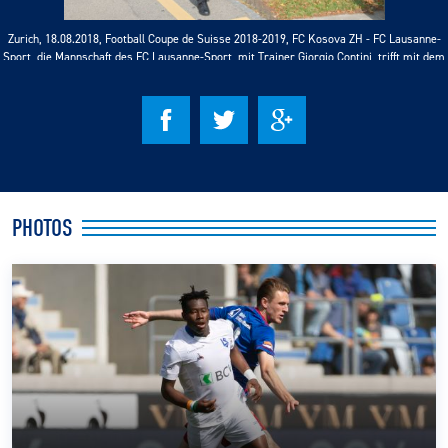
Zurich, 18.08.2018, Football Coupe de Suisse 2018-2019, FC Kosova ZH - FC Lausanne-
CLUB
Sport, die Mannschaft des FC Lausanne-Sport, mit Trainer Giorgio Contini, trifft mit dem
Mannschaftsbus im Utogrund Stadion ein (Gonzalo Garcia)
CONTACT
ACTUALITÉS
LS E-SHOP
PHOTOS
L’APP DU LS
LS ACADEMY CAMPS
MATCH DES CELEBRITES
PRESSE ET MEDIAS