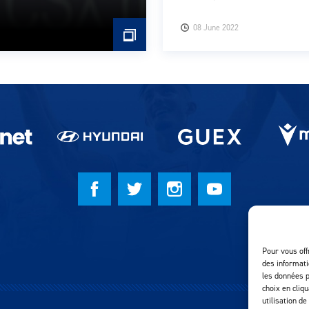
08 June 2022
Pour vous off
des informati
les données p
choix en cliq
utilisation de