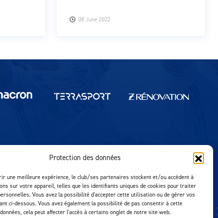
08 June 2022
Protection des données
Réalisation MTM Agency
rir une meilleure expérience, le club/ses partenaires stockent et/ou accèdent à
ons sur votre appareil, telles que les identifiants uniques de cookies pour traiter
ersonnelles. Vous avez la possibilité d'accepter cette utilisation ou de gérer vos
uant ci-dessous. Vous avez également la possibilité de pas consentir à cette
 données, cela peut affecter l'accès à certains onglet de notre site web.