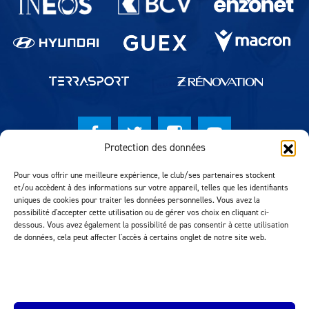
Protection des données
© Lausanne Sport Football Club 2026
Pour vous offrir une meilleure expérience, le club/ses partenaires stockent
et/ou accèdent à des informations sur votre appareil, telles que les identifiants
Réalisation MTM Agency
uniques de cookies pour traiter les données personnelles. Vous avez la
possibilité d'accepter cette utilisation ou de gérer vos choix en cliquant ci-
dessous. Vous avez également la possibilité de pas consentir à cette utilisation
de données, cela peut affecter l'accès à certains onglet de notre site web.