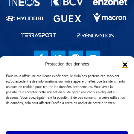
Protection des données
© Lausanne Sport Football Club 2026
Pour vous offrir une meilleure expérience, le club/ses partenaires stockent
et/ou accèdent à des informations sur votre appareil, telles que les identifiants
Réalisation MTM Agency
uniques de cookies pour traiter les données personnelles. Vous avez la
possibilité d'accepter cette utilisation ou de gérer vos choix en cliquant ci-
dessous. Vous avez également la possibilité de pas consentir à cette utilisation
de données, cela peut affecter l'accès à certains onglet de notre site web.