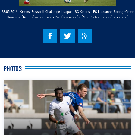
23.05.2019; Kriens; Fussball Challenge League - SC Kriens - FC Lausanne-Sport; rOmer
CLUB
Dzonlagic (Kriens) gegen Lucas Pos (Lausanne) r (Marc Schumacher/freshfocus)
CONTACT
ACTUALITÉS
LS E-SHOP
PHOTOS
L’APP DU LS
LS ACADEMY CAMPS
MATCH DES CELEBRITES
PRESSE ET MEDIAS