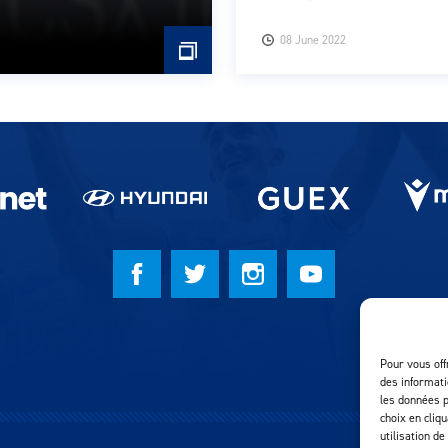
08 June 2022
Pour vous off
des informati
les données p
choix en cliq
utilisation de