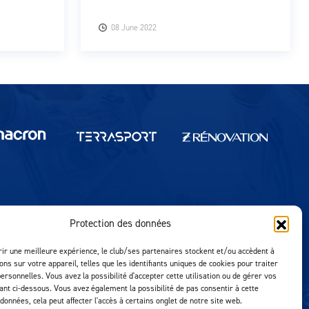
08 June 2022
Protection des données
Réalisation MTM Agency
rir une meilleure expérience, le club/ses partenaires stockent et/ou accèdent à
ons sur votre appareil, telles que les identifiants uniques de cookies pour traiter
ersonnelles. Vous avez la possibilité d'accepter cette utilisation ou de gérer vos
uant ci-dessous. Vous avez également la possibilité de pas consentir à cette
 données, cela peut affecter l'accès à certains onglet de notre site web.