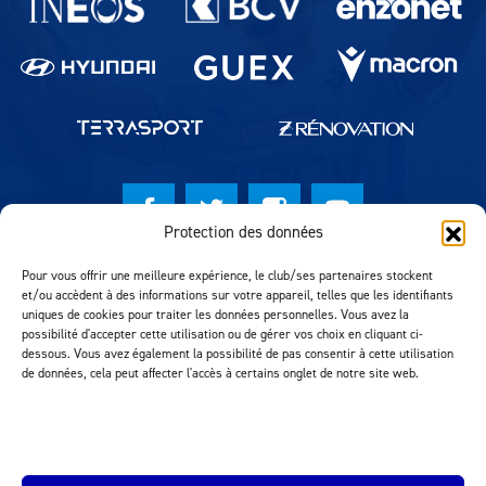
Protection des données
© Lausanne Sport Football Club 2026
Pour vous offrir une meilleure expérience, le club/ses partenaires stockent
et/ou accèdent à des informations sur votre appareil, telles que les identifiants
Réalisation MTM Agency
uniques de cookies pour traiter les données personnelles. Vous avez la
possibilité d'accepter cette utilisation ou de gérer vos choix en cliquant ci-
dessous. Vous avez également la possibilité de pas consentir à cette utilisation
de données, cela peut affecter l'accès à certains onglet de notre site web.