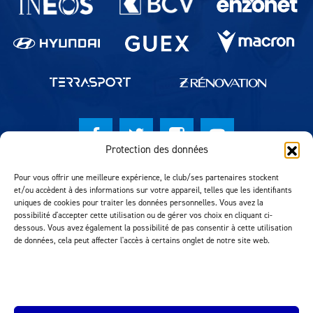
Protection des données
© Lausanne Sport Football Club 2026
Pour vous offrir une meilleure expérience, le club/ses partenaires stockent
et/ou accèdent à des informations sur votre appareil, telles que les identifiants
Réalisation MTM Agency
uniques de cookies pour traiter les données personnelles. Vous avez la
possibilité d'accepter cette utilisation ou de gérer vos choix en cliquant ci-
dessous. Vous avez également la possibilité de pas consentir à cette utilisation
de données, cela peut affecter l'accès à certains onglet de notre site web.