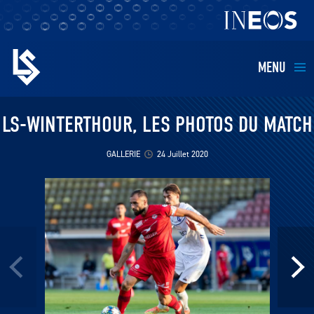
MENU
EQUIPES
LS-WINTERTHOUR, LES PHOTOS DU MATCH
BILLETTERIE
GALLERIE
24 Juillet 2020
FANS
KIDS
BUSINESS
RESTAURATION