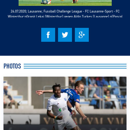
24.07.2020; Lausanne; Fussball Challenge League - FC Lausanne-Sport - FC
CLUB
Winterthur;nGranit Lekaj (Winterthur) gegen Aldin Turkes (Lausanne) n(Pascal
Muller/freshfocus)
CONTACT
ACTUALITÉS
LS E-SHOP
PHOTOS
L’APP DU LS
LS ACADEMY CAMPS
MATCH DES CELEBRITES
PRESSE ET MEDIAS