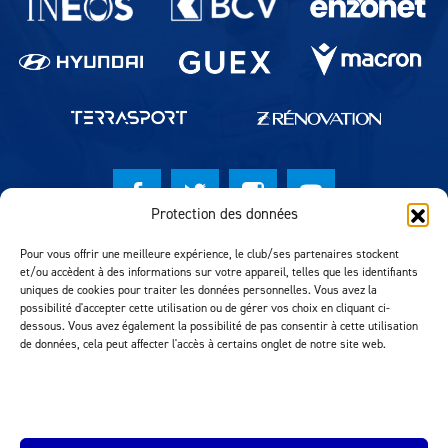
Protection des données
© Lausanne Sport Football Club 2026
Pour vous offrir une meilleure expérience, le club/ses partenaires stockent
et/ou accèdent à des informations sur votre appareil, telles que les identifiants
Réalisation MTM Agency
uniques de cookies pour traiter les données personnelles. Vous avez la
possibilité d'accepter cette utilisation ou de gérer vos choix en cliquant ci-
dessous. Vous avez également la possibilité de pas consentir à cette utilisation
de données, cela peut affecter l'accès à certains onglet de notre site web.