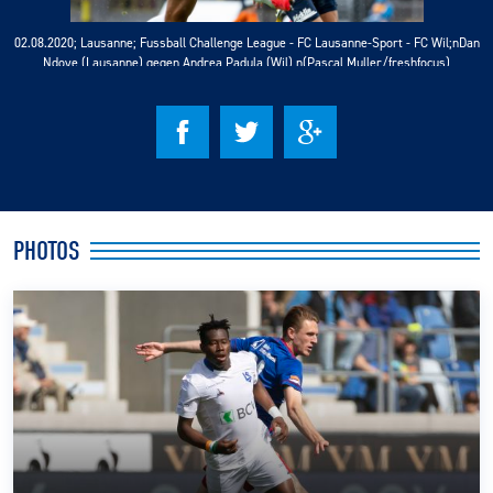
02.08.2020; Lausanne; Fussball Challenge League - FC Lausanne-Sport - FC Wil;nDan
CLUB
Ndoye (Lausanne) gegen Andrea Padula (Wil) n(Pascal Muller/freshfocus)
CONTACT
ACTUALITÉS
LS E-SHOP
PHOTOS
L’APP DU LS
LS ACADEMY CAMPS
MATCH DES CELEBRITES
PRESSE ET MEDIAS