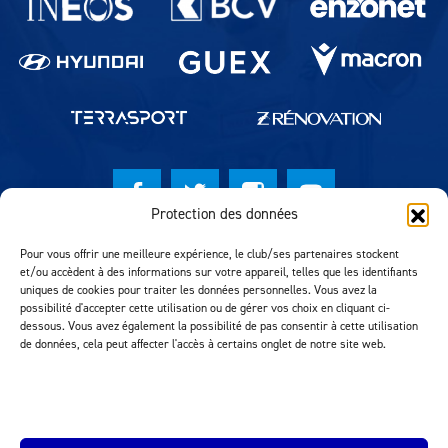
Protection des données
© Lausanne Sport Football Club 2026
Pour vous offrir une meilleure expérience, le club/ses partenaires stockent
et/ou accèdent à des informations sur votre appareil, telles que les identifiants
Réalisation MTM Agency
uniques de cookies pour traiter les données personnelles. Vous avez la
possibilité d'accepter cette utilisation ou de gérer vos choix en cliquant ci-
dessous. Vous avez également la possibilité de pas consentir à cette utilisation
de données, cela peut affecter l'accès à certains onglet de notre site web.