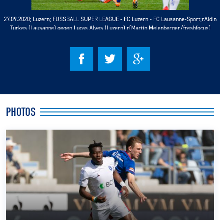
27.09.2020; Luzern; FUSSBALL SUPER LEAGUE - FC Luzern - FC Lausanne-Sport;rAldin
CLUB
Turkes (Lausanne) gegen Lucas Alves (Luzern) r(Martin Meienberger/freshfocus)
CONTACT
ACTUALITÉS
LS E-SHOP
PHOTOS
L’APP DU LS
LS ACADEMY CAMPS
MATCH DES CELEBRITES
PRESSE ET MEDIAS