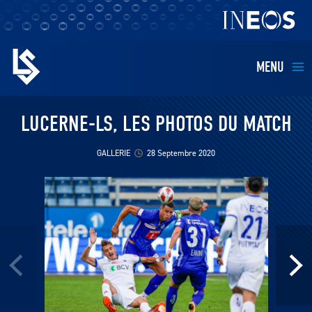
MENU
EQUIPES
LUCERNE-LS, LES PHOTOS DU MATCH
BILLETTERIE
GALLERIE
28 Septembre 2020
FANS
KIDS
BUSINESS
RESTAURATION